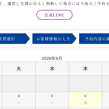
ど、運営に支障が出ると判断した場合には今後のご予約
公式LINE
時間選択
お客様情報の入力
予約内容の
2026年8月
火
水
木
4
5
6
－
－
○