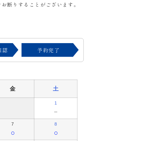
をお断りすることがございます。
確認
予約完了
金
土
1
－
7
8
○
○