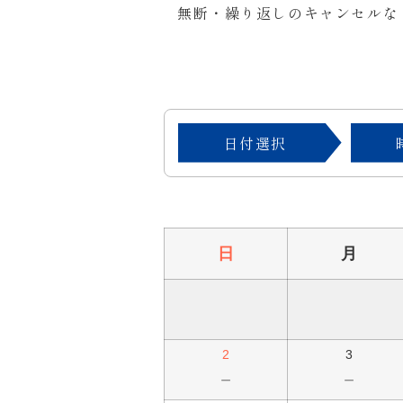
無断・繰り返しのキャンセルな
日付選択
日
月
2
3
－
－