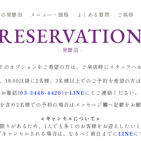
久の発酵浴
メニュー・価格
よくある質問
ご挨拶
RESERVATIO
- 発酵浴 -
どのオプションをご希望の方は、ご来店時にスタッフへ
、18:00以降に2名様、3名様以上でのご予約を希望の方
お電話(
03-3446-4426
)か
LINE
にてご連絡ください。
を含め2名様での予約の場合はメッセージ欄へ記載をお
＜キャンセルについて＞
限りがあるため、1人でも多くのお客様をお迎えしたい
でキャンセルされる場合は、なるべく前日までに
LINE
に