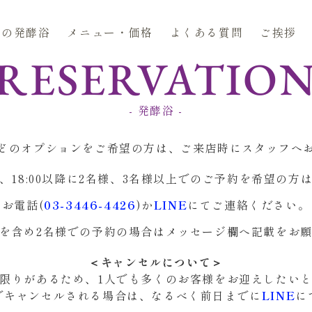
久の発酵浴
メニュー・価格
よくある質問
ご挨拶
RESERVATIO
- 発酵浴 -
どのオプションをご希望の方は、ご来店時にスタッフへ
、18:00以降に2名様、3名様以上でのご予約を希望の方
お電話(
03-3446-4426
)か
LINE
にてご連絡ください。
を含め2名様での予約の場合はメッセージ欄へ記載をお
＜キャンセルについて＞
限りがあるため、1人でも多くのお客様をお迎えしたい
でキャンセルされる場合は、なるべく前日までに
LINE
に