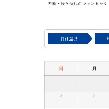
無断・繰り返しのキャンセルな
日付選択
日
月
2
3
－
－