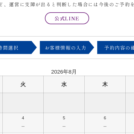
ど、運営に支障が出ると判断した場合には今後のご予約
公式LINE
時間選択
お客様情報の入力
予約内容の
2026年8月
火
水
木
4
5
6
－
－
－