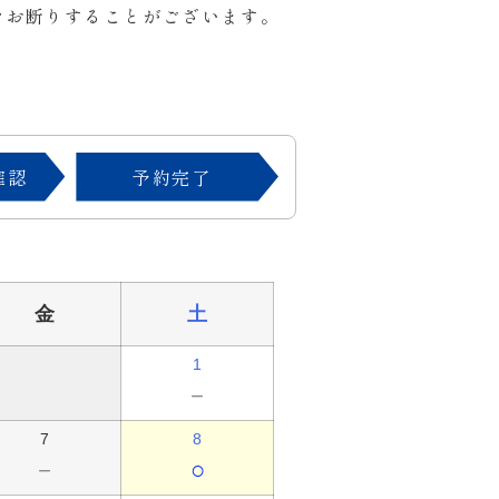
をお断りすることがございます。
確認
予約完了
金
土
1
－
7
8
－
○