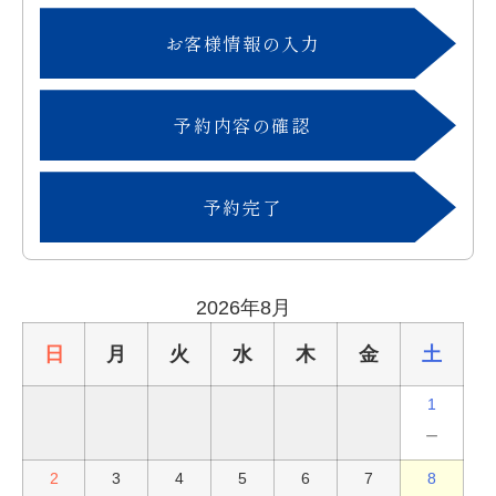
お客様情報の入力
予約内容の確認
予約完了
2026年8月
日
月
火
水
木
金
土
1
－
2
3
4
5
6
7
8