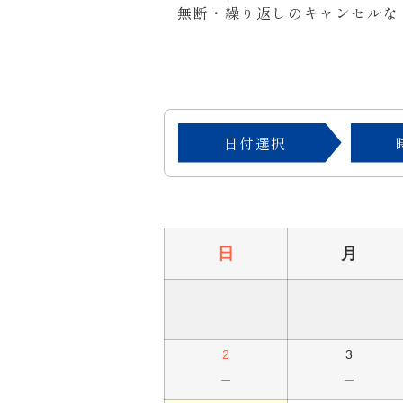
無断・繰り返しのキャンセルな
日付選択
日
月
2
3
－
－