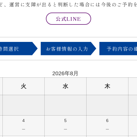
ど、運営に支障が出ると判断した場合には今後のご予約
公式LINE
時間選択
お客様情報の入力
予約内容の
2026年8月
火
水
木
4
5
6
－
－
－