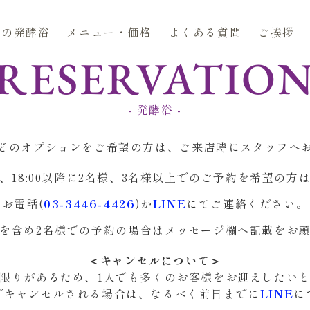
久の発酵浴
メニュー・価格
よくある質問
ご挨拶
RESERVATIO
- 発酵浴 -
どのオプションをご希望の方は、ご来店時にスタッフへ
、18:00以降に2名様、3名様以上でのご予約を希望の方
お電話(
03-3446-4426
)か
LINE
にてご連絡ください。
を含め2名様での予約の場合はメッセージ欄へ記載をお
＜キャンセルについて＞
限りがあるため、1人でも多くのお客様をお迎えしたい
でキャンセルされる場合は、なるべく前日までに
LINE
に