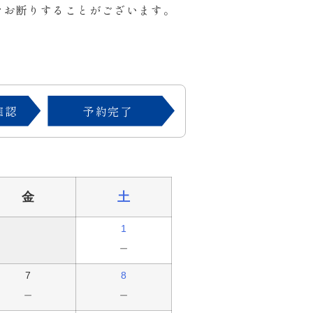
をお断りすることがございます。
確認
予約完了
金
土
1
－
7
8
－
－