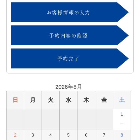
お客様情報の入力
予約内容の確認
予約完了
2026年8月
日
月
火
水
木
金
土
1
－
2
3
4
5
6
7
8